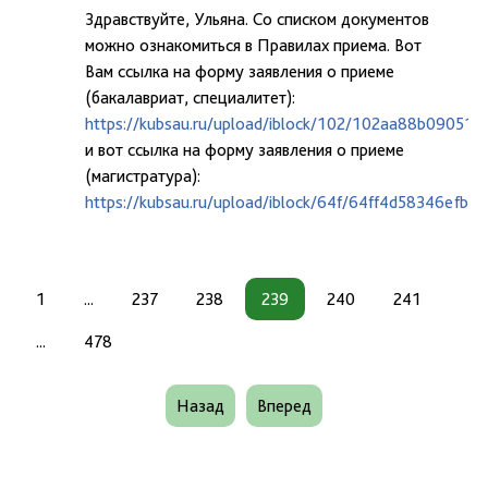
Здравствуйте, Ульяна. Со списком документов
можно ознакомиться в Правилах приема. Вот
Вам ссылка на форму заявления о приеме
(бакалавриат, специалитет):
https://kubsau.ru/upload/iblock/102/102aa88b09051
и вот ссылка на форму заявления о приеме
(магистратура):
https://kubsau.ru/upload/iblock/64f/64ff4d58346efb
1
...
237
238
239
240
241
...
478
Назад
Вперед