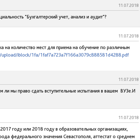
11.07.2018
иальность "Бухгалтерский учет, анализ и аудит"?
11.07.2018
ка на количество мест для приема на обучение по различным
ru/upload/iblock/1fa/1faf7a723a7f166a3079c888581d4288.pdf
11.07.2018
ем ли мы право сдать вступительные испытания в вашем ВУЗе.И
11.07.2018
 2017 году или 2018 году в образовательных организациях,
рода федерального значения Севастополя, аттестат о среднем