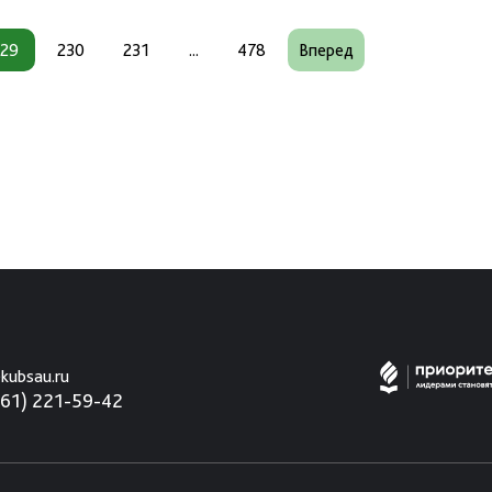
229
230
231
...
478
Вперед
kubsau.ru
861) 221-59-42