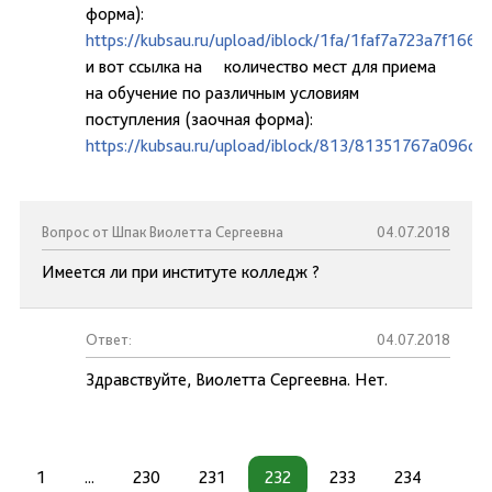
форма):
https://kubsau.ru/upload/iblock/1fa/1faf7a723a7f16
и вот ссылка на количество мест для приема
на обучение по различным условиям
поступления (заочная форма):
https://kubsau.ru/upload/iblock/813/81351767a096d
Вопрос от Шпак Виолетта Сергеевна
04.07.2018
Имеется ли при институте колледж ?
Ответ:
04.07.2018
Здравствуйте, Виолетта Сергеевна. Нет.
1
...
230
231
232
233
234