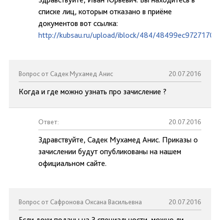
списке лиц, которым отказано в приёме
документов вот ссылка:
http://kubsau.ru/upload/iblock/484/48499ec9727170
Вопрос от Садек Мухамед Анис
20.07.2016
Когда и где можно узнать про зачисление ?
Ответ:
20.07.2016
Здравствуйте, Садек Мухамед Анис. Приказы о
зачислении будут опубликованы на нашем
официальном сайте.
Вопрос от Сафронова Оксана Васильевна
20.07.2016
Если доки поданы на 3 специальности, можно ли