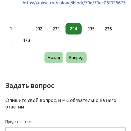
https://kubsau.ru/upload/iblock/70e/70ee06f936675
1
...
232
233
234
235
236
...
478
Назад
Вперед
Задать вопрос
Опишите свой вопрос, и мы обязательно на него
ответим.
Представьтесь