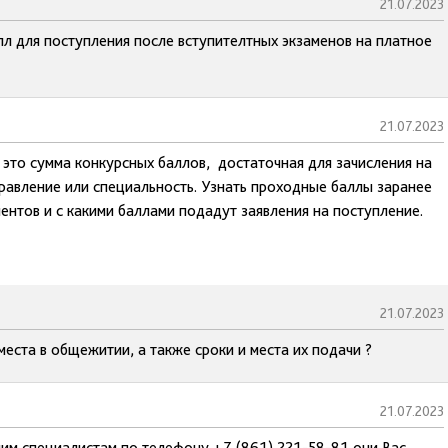
21.07.2023
л для поступления после вступителтных экзаменов на платное
21.07.2023
это сумма конкурсных баллов, достаточная для зачисления на
равление или специальность. Узнать проходные баллы заранее
риентов и с какими баллами подадут заявления на поступление.
21.07.2023
еста в общежитии, а также сроки и места их подачи ?
21.07.2023
им специалистам по телефону +7 (861) 221-58-81 они Вас