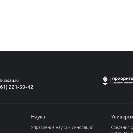
kubsau.ru
861) 221-59-42
Наука
Универси
Управление науки и инноваций
Сведения 
организац