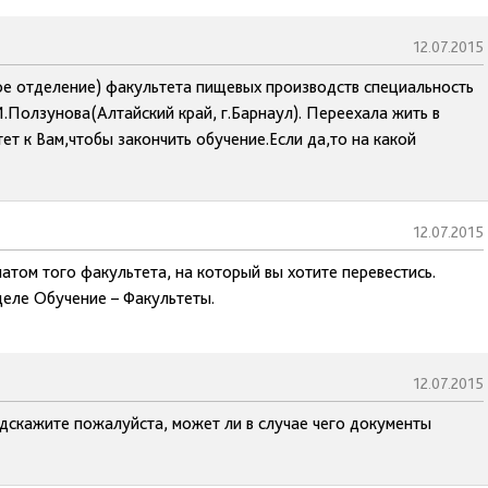
12.07.2015
ное отделение) факультета пищевых производств специальность
.Ползунова(Алтайский край, г.Барнаул). Переехала жить в
ет к Вам,чтобы закончить обучение.Если да,то на какой
12.07.2015
атом того факультета, на который вы хотите перевестись.
деле Обучение – Факультеты.
12.07.2015
одскажите пожалуйста, может ли в случае чего документы