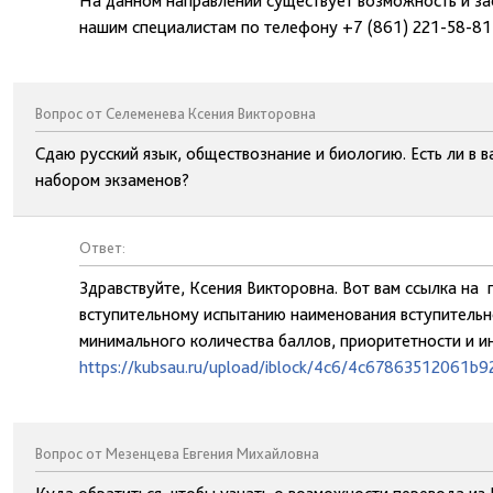
На данном направлении существует возможность и за
нашим специалистам по телефону +7 (861) 221-58-81
Вопрос от Селеменева Ксения Викторовна
Сдаю русский язык, обществознание и биологию. Есть ли в 
набором экзаменов?
Ответ:
Здравствуйте, Ксения Викторовна. Вот вам ссылка на
вступительному испытанию наименования вступительно
минимального количества баллов, приоритетности и и
https://kubsau.ru/upload/iblock/4c6/4c67863512061b
Вопрос от Мезенцева Евгения Михайловна