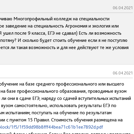
06.04.2021
канчиваю Многопрофильный колледж на специальности
ое заведение на специальность Агрономия и экология или
 ушел после 9 класса, ЕГЭ не сдавал) Есть ли возможность
 потяну? И сколько будет стоить обучение если я не поступлю
ется ли такая возможность и для нее действуют те же условия
06.04.2021
 обучение на базе среднего профессионального или высшего
я на базе профессионального образования, проводимые вузом
 ли они в сдаче ЕГЭ; наряду со сдачей вступительных испытаний
вузом самостоятельно, использовать результаты ЕГЭ по
 испытаниям; поступать на обучение по результатам
вии с пунктом 15 Правил. Стоимость обучения размещена на
/iblock/1f5/1f59dd98b8fff44bea71c61b1ee7892d.pdf