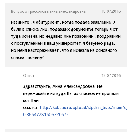
Вопрос от рассолова анна александровна
18.07.2016
извините , я абитуриент . когда подала заявление ,я
была в списке лиц, подавших документы. теперь я от
туда исчезла. но недавно мне позвонили , поздравили
с поступлением в ваш университет. я безумно рада,
но меня настораживает , что я исчезла из основного
списка . почему?
Ответ:
18.07.2016
Здравствуйте, Анна Александровна. Не
переживайте ни куда Вы из списков не пропали
вот Вам
ссылка:
http://kubsau.ru/upload/slpd/in_lists/main/d
0.36547281506220575