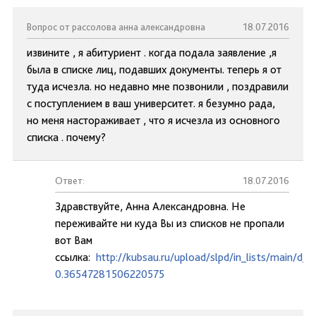
Вопрос от рассолова анна александровна
18.07.2016
извините , я абитуриент . когда подала заявление ,я
была в списке лиц, подавших документы. теперь я от
туда исчезла. но недавно мне позвонили , поздравили
с поступлением в ваш университет. я безумно рада,
но меня настораживает , что я исчезла из основного
списка . почему?
Ответ:
18.07.2016
Здравствуйте, Анна Александровна. Не
переживайте ни куда Вы из списков не пропали
вот Вам
ссылка:
http://kubsau.ru/upload/slpd/in_lists/main/d
0.36547281506220575