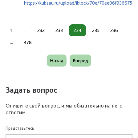
https://kubsau.ru/upload/iblock/70e/70ee06f936675
1
...
232
233
234
235
236
...
478
Назад
Вперед
Задать вопрос
Опишите свой вопрос, и мы обязательно на него
ответим.
Представьтесь