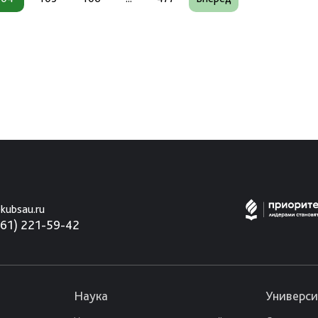
kubsau.ru
861) 221-59-42
Наука
Универси