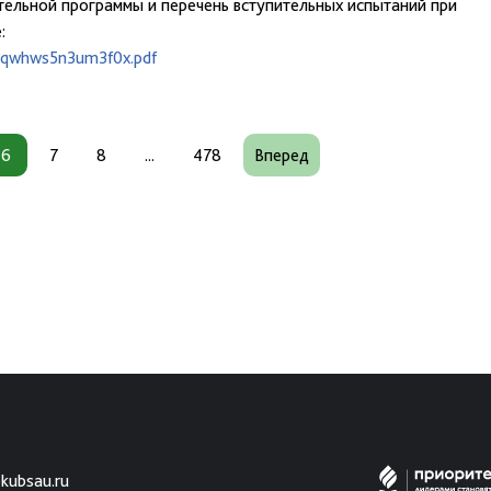
тельной программы и перечень вступительных испытаний при
:
uwqwhws5n3um3f0x.pdf
6
7
8
...
478
Вперед
kubsau.ru