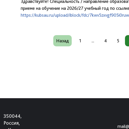
Здравствуйте! Специальность / направление образова
приеме на обучение на 2026/27 учебный год по ссылке
https://kubsau.ru/upload/iblock/fdc/7kwv5zxvgf905i0r
Назад
1
...
4
5
350044,
Россия,
mail@