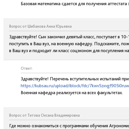
Базовая математика сдается для получения аттестата 
Вопрос от Шибанова Анна Юрьевна
Здравствуйте! Сын закончил девятый класс, поступает в 10-
поступить в Ваш вуз, на военную кафедру. Подскажите, по
в Ваш вуз и подходит ли класс соцэконом для посупления н
Ответ:
Здравствуйте! Перечень вступительных испытаний при
https://kubsau.ru/upload/iblock/fdc/7kwv5zxvgf905i0r
Военная кафедра реализуется на всех факультетах.
Вопрос от Титова Оксана Владимировна
Где можно ознакомиться с программами обучения Агрономи