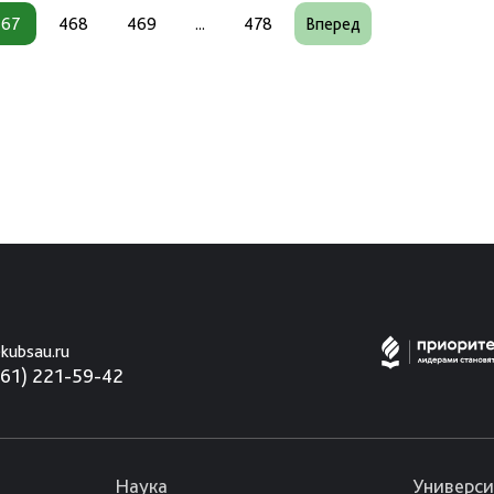
467
468
469
...
478
Вперед
kubsau.ru
861) 221-59-42
Наука
Универси