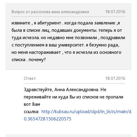
Вопрос от рассолова анна александровна
18.07.2016
извините , я абитуриент . когда подала заявление ,я
была в списке лиц, подавших документы. теперь я от
туда исчезла. но недавно мне позвонили , поздравили
с поступлением в ваш университет. я безумно рада,
но меня настораживает , что я исчезла из основного
списка . почему?
Ответ:
18.07.2016
Здравствуйте, Анна Александровна. Не
переживайте ни куда Вы из списков не пропали
вот Вам
ссылка:
http://kubsau.ru/upload/slpd/in_lists/main/d
0.36547281506220575