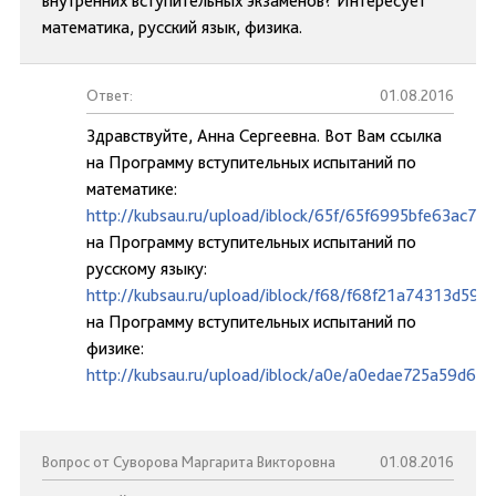
внутренних вступительных экзаменов? Интересует
математика, русский язык, физика.
Ответ:
01.08.2016
Здравствуйте, Анна Сергеевна. Вот Вам ссылка
на Программу вступительных испытаний по
математике:
http://kubsau.ru/upload/iblock/65f/65f6995bfe63ac7b
на Программу вступительных испытаний по
русскому языку:
http://kubsau.ru/upload/iblock/f68/f68f21a74313d59
на Программу вступительных испытаний по
физике:
http://kubsau.ru/upload/iblock/a0e/a0edae725a59d65
Вопрос от Суворова Маргарита Викторовна
01.08.2016