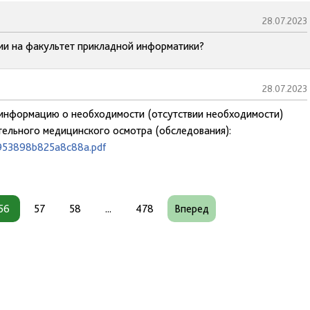
28.07.2023
нии на факультет прикладной информатики?
28.07.2023
а информацию о необходимости (отсутствии необходимости)
ельного медицинского осмотра (обследования):
b953898b825a8c88a.pdf
56
57
58
...
478
Вперед