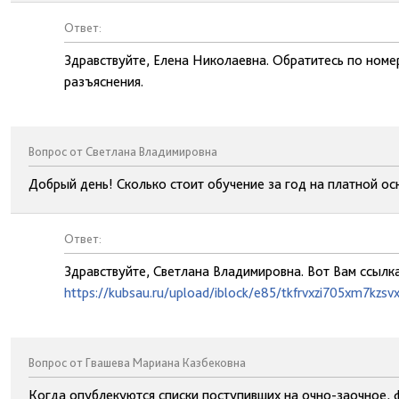
Ответ:
Здравствуйте, Елена Николаевна. Обратитесь по номе
разъяснения.
Вопрос от Светлана Владимировна
Добрый день! Сколько стоит обучение за год на платной ос
Ответ:
Здравствуйте, Светлана Владимировна. Вот Вам ссылка
https://kubsau.ru/upload/iblock/e85/tkfrvxzi705xm7kzsv
Вопрос от Гвашева Мариана Казбековна
Когда опублекуются списки поступивших на очно-заочное, 