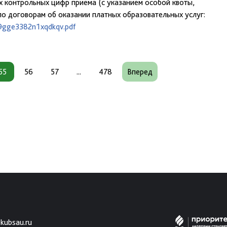
х контрольных цифр приема (с указанием особой квоты,
по договорам об оказании платных образовательных услуг:
b9gge3382n1xqdkqv.pdf
55
56
57
...
478
Вперед
kubsau.ru