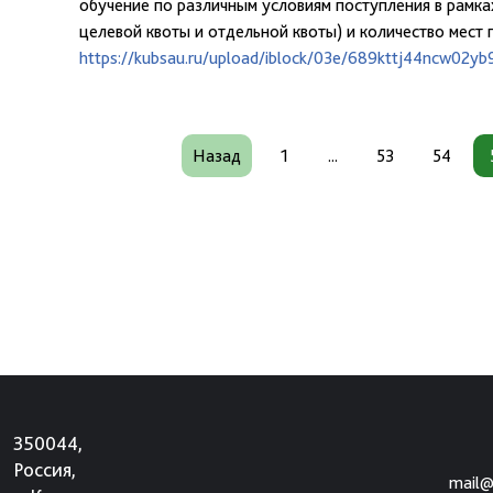
обучение по различным условиям поступления в рамка
целевой квоты и отдельной квоты) и количество мест 
https://kubsau.ru/upload/iblock/03e/689kttj44ncw02y
Назад
1
...
53
54
350044,
Россия,
mail@