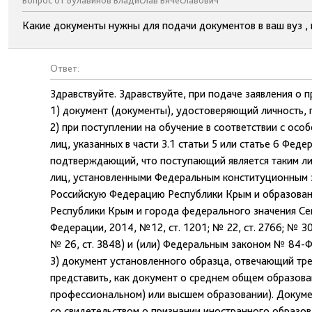
Вопрос от Булавинов Владислав Вячеславович
Какие документы нужны для подачи документов в ваш вуз , 
Ответ:
Здравствуйте. Здравствуйте, при подаче заявления о 
1) документ (документы), удостоверяющий личность, 
2) при поступлении на обучение в соответствии с ос
лиц, указанных в части 3.1 статьи 5 или статье 6 Фед
подтверждающий, что поступающий является таким лиц
лиц, установленными Федеральным конституционным з
Российскую Федерацию Республики Крым и образовани
Республики Крым и города федерального значения Се
Федерации, 2014, №12, ст. 1201; № 22, ст. 2766; № 30, с
№ 26, ст. 3848) и (или) Федеральным законом № 84-Ф
3) документ установленного образца, отвечающий тр
представить, как документ о среднем общем образова
профессиональном) или высшем образовании). Докуме
со свидетельством о признании иностранного образов