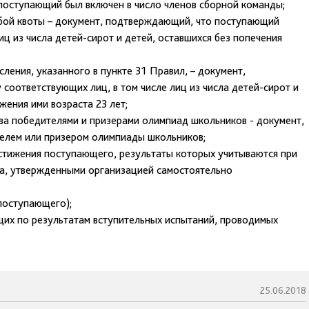
поступающий был включен в число членов сборной команды;
обой квоты – документ, подтверждающий, что поступающий
иц из числа детей-сирот и детей, оставшихся без попечения
ления, указанного в пункте 31 Правил, – документ,
соответствующих лиц, в том числе лиц из числа детей-сирот и
жения ими возраста 23 лет;
ва победителями и призерами олимпиад школьников - документ,
елем или призером олимпиады школьников;
тижения поступающего, результаты которых учитываются при
ма, утвержденными организацией самостоятельно
поступающего);
щих по результатам вступительных испытаний, проводимых
25.06.2018