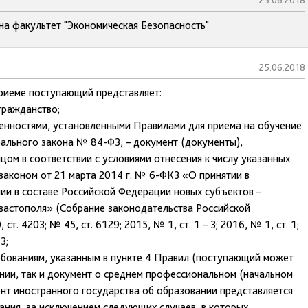
25.06.2018
на факультет "Экономическая Безопасность"
25.06.2018
приеме поступающий представляет:
гражданство;
обенностями, установленными Правилами для приема на обучение
ерального закона № 84-ФЗ, – документ (документы),
ом в соответствии с условиями отнесения к числу указанных
аконом от 21 марта 2014 г. № 6-ФКЗ «О принятии в
и в составе Российской Федерации новых субъектов –
вастополя» (Собрание законодательства Российской
т. 4203; № 45, ст. 6129; 2015, № 1, ст. 1 – 3; 2016, № 1, ст. 1;
З;
ебованиям, указанным в пункте 4 Правил (поступающий может
нии, так и документ о среднем профессиональном (начальном
нт иностранного государства об образовании представляется
ания, за исключением следующих случаев, в которых