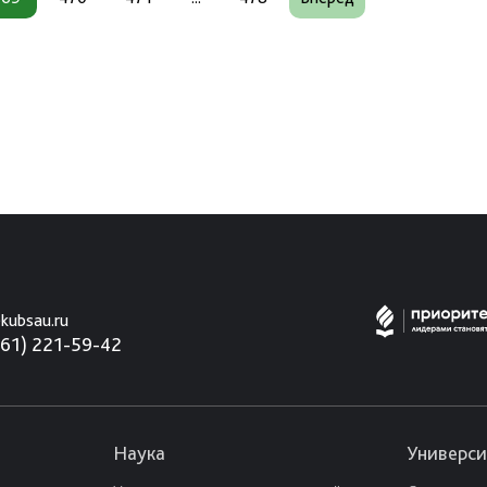
kubsau.ru
861) 221-59-42
Наука
Универси