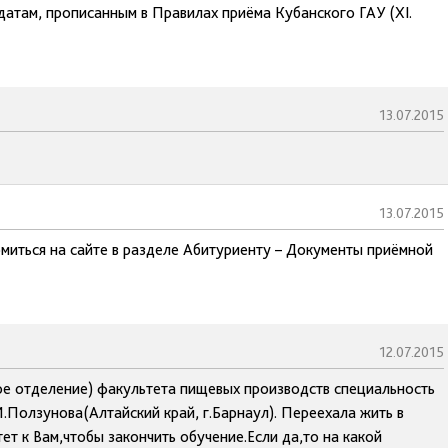
датам, прописанным в Правилах приёма Кубанского ГАУ (XI.
13.07.2015
13.07.2015
миться на сайте в разделе Абитуриенту – Документы приёмной
12.07.2015
ное отделение) факультета пищевых производств специальность
.Ползунова(Алтайский край, г.Барнаул). Переехала жить в
ет к Вам,чтобы закончить обучение.Если да,то на какой