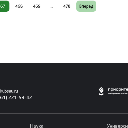
467
468
469
...
478
Вперед
kubsau.ru
861) 221-59-42
Наука
Универси