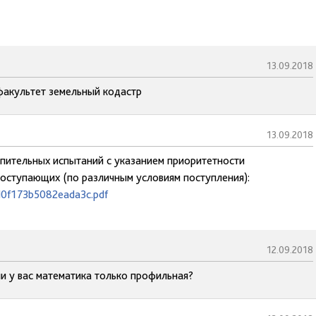
13.09.2018
 факультет земельный кодастр
13.09.2018
тупительных испытаний с указанием приоритетности
поступающих (по различным условиям поступления):
d0f173b5082eada3c.pdf
12.09.2018
и у вас математика только профильная?