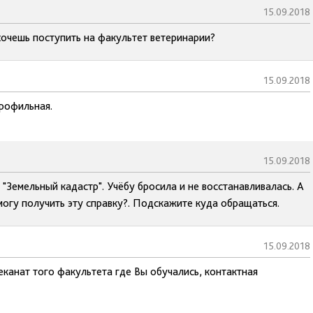
15.09.2018
хочешь поступить на факультет ветеринарии?
15.09.2018
рофильная.
15.09.2018
 "Земельный кадастр". Учёбу бросила и не восстанавливалась. А
 могу получить эту справку?. Подскажите куда обращаться.
15.09.2018
еканат того факультета где Вы обучались, контактная