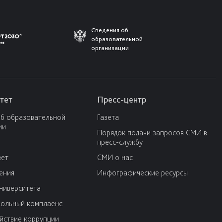
Сведения об
образовательной
организации
тет
Пресс-центр
об образовательной
Газета
ии
Порядок подачи запросов СМИ в
пресс-службу
вет
СМИ о нас
ения
Инфографические ресурсы
университета
ольный комплаенс
йствие коррупции