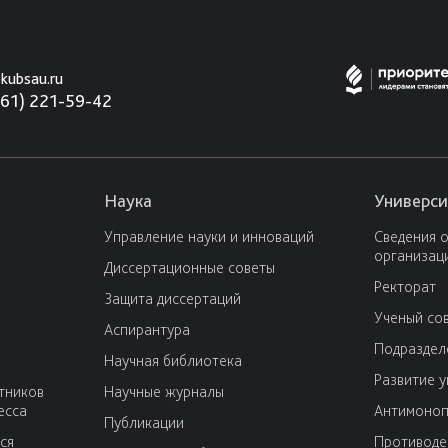
kubsau.ru
861) 221-59-42
Наука
Универси
Управление науки и инноваций
Сведения 
организац
Диссертационные советы
Ректорат
Защита диссертаций
Ученый со
Аспирантура
Подраздел
Научная библиотека
Развитие 
тников
Научные журналы
есса
Антимоноп
Публикации
ся
Противоде