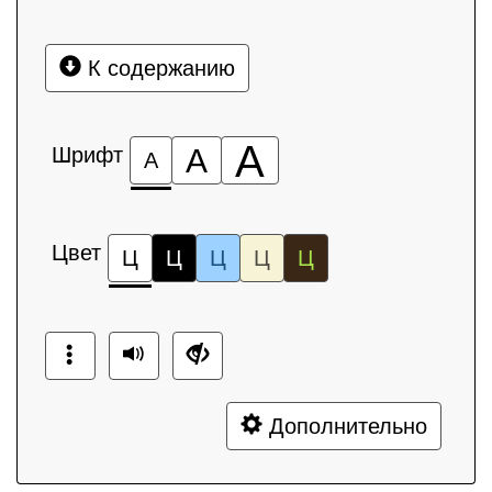
К содержанию
А
Шрифт
А
А
Цвет
Ц
Ц
Ц
Ц
Ц
Дополнительно