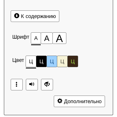
К содержанию
А
Шрифт
А
А
Цвет
Ц
Ц
Ц
Ц
Ц
Дополнительно