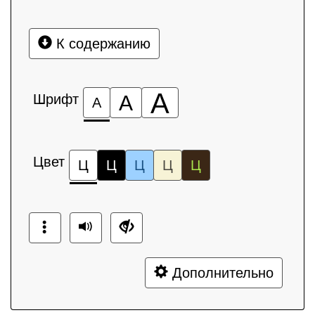
К содержанию
А
Шрифт
А
А
Цвет
Ц
Ц
Ц
Ц
Ц
Дополнительно