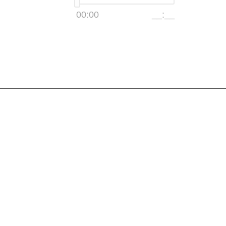
00:00
__:__