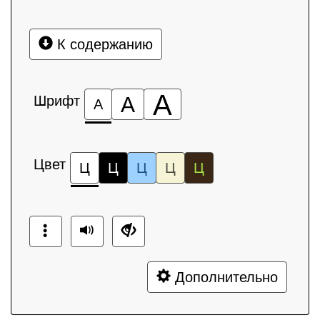
К содержанию
А
Шрифт
А
А
Цвет
Ц
Ц
Ц
Ц
Ц
Дополнительно