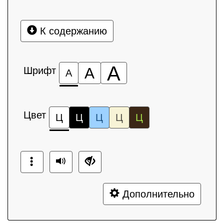
К содержанию
А
Шрифт
А
А
Цвет
Ц
Ц
Ц
Ц
Ц
Дополнительно