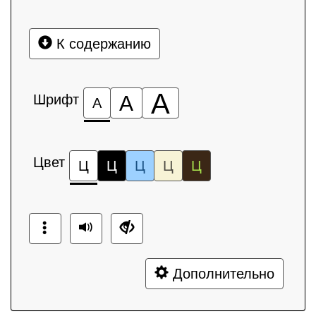
К содержанию
А
Шрифт
А
А
Цвет
Ц
Ц
Ц
Ц
Ц
Дополнительно