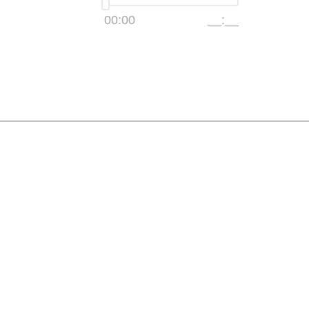
00:00
__:__