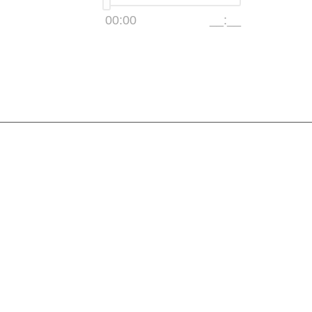
00:00
__:__