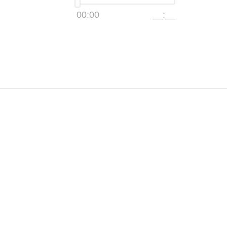
00:00
__:__