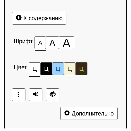
К содержанию
А
Шрифт
А
А
Цвет
Ц
Ц
Ц
Ц
Ц
Дополнительно