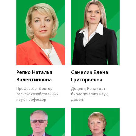
Репко Наталья
Самелик Елена
Валентиновна
Григорьевна
Профессор, Доктор
Доцент, Кандидат
сельскохозяйственных
биологических наук,
наук, профессор
доцент