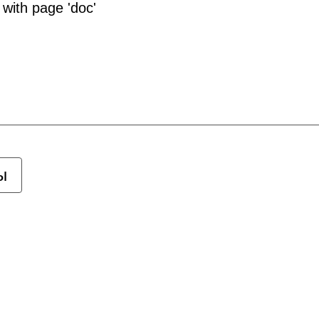
 with page 'doc'
ы