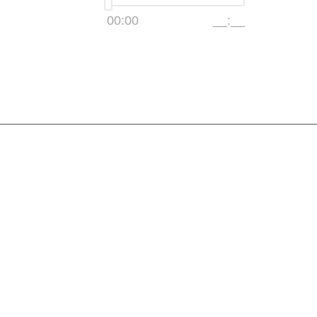
00:00
__:__