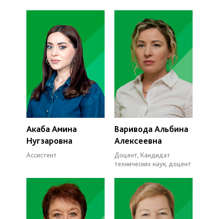
Акаба Амина
Варивода Альбина
Нугзаровна
Алексеевна
Ассистент
Доцент, Кандидат
технических наук, доцент