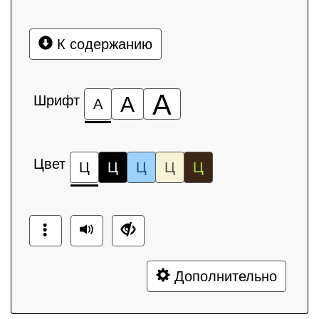
К содержанию
А
Шрифт
А
А
Цвет
Ц
Ц
Ц
Ц
Ц
Дополнительно