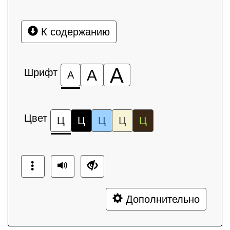
К содержанию
А
Шрифт
А
А
Цвет
Ц
Ц
Ц
Ц
Ц
Дополнительно