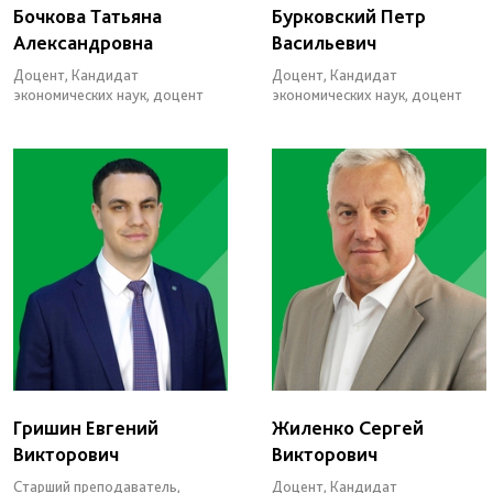
Бочкова Татьяна
Бурковский Петр
Александровна
Васильевич
Доцент, Кандидат
Доцент, Кандидат
экономических наук, доцент
экономических наук, доцент
Гришин Евгений
Жиленко Сергей
Викторович
Викторович
Старший преподаватель,
Доцент, Кандидат