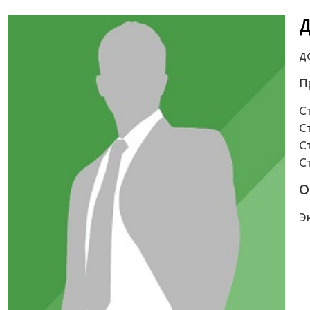
Д
д
П
С
С
С
С
О
Э