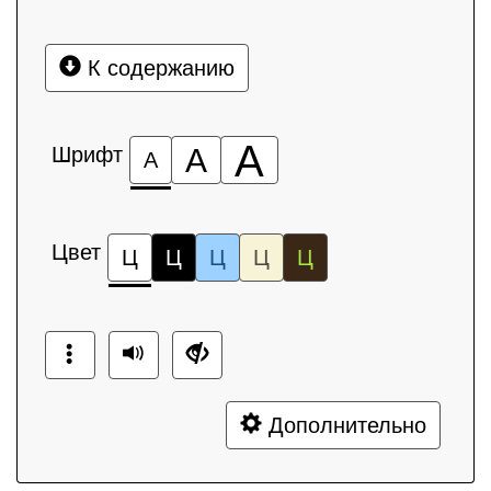
К содержанию
А
Шрифт
А
А
Цвет
Ц
Ц
Ц
Ц
Ц
Дополнительно