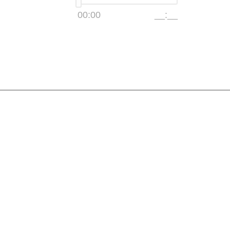
00:00
__:__