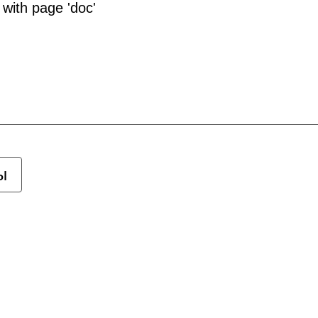
 with page 'doc'
ы